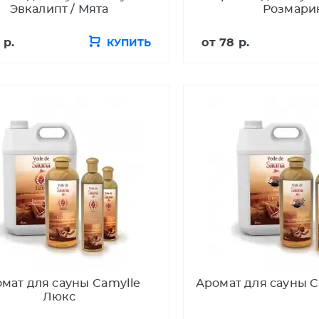
Эвкалипт / Мята
Розмари
 р.
от
78 р.
КУПИТЬ
мат для сауны Camylle
Аромат для сауны C
Люкс