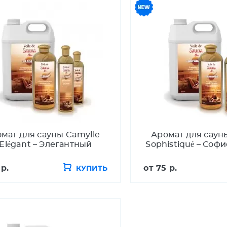
мат для сауны Camylle
Аромат для саун
'Elégant – Элегантный
Sophistiqué – Соф
 р.
от
75 р.
КУПИТЬ