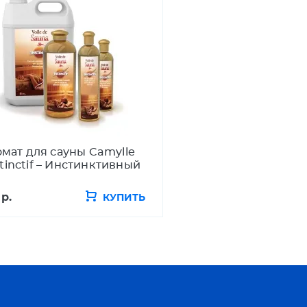
мат для сауны Camylle
stinctif – Инстинктивный
 р.
КУПИТЬ