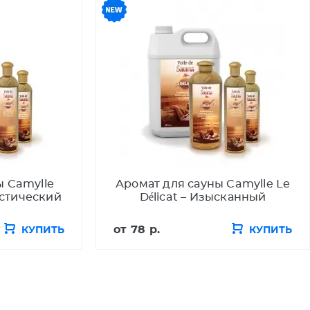
ы Camylle
Аромат для сауны Camylle Le
истический
Délicat – Изысканный
от
78 р.
КУПИТЬ
КУПИТЬ