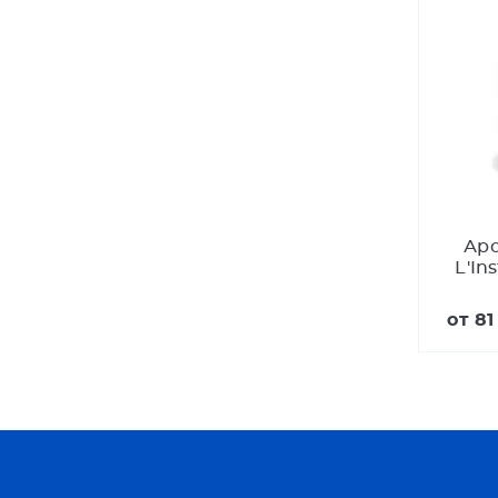
Аро
L'In
от
81