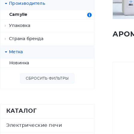
Производитель
Camylle
Упаковка
АРО
250 мл
Страна бренда
500 мл
Франция
Метка
1 л
Новинка
5 л
СБРОСИТЬ ФИЛЬТРЫ
КАТАЛОГ
Электрические печи