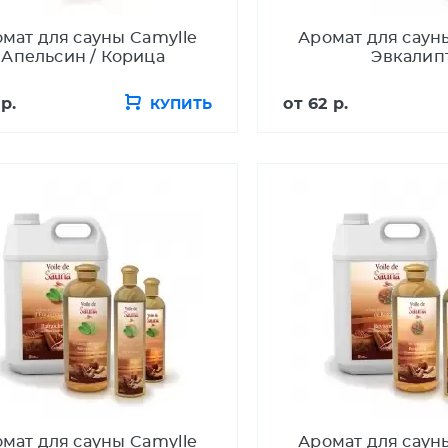
мат для сауны Camylle
Аромат для саун
Апельсин / Корица
Эвкалип
 р.
от
62 р.
КУПИТЬ
мат для сауны Camylle
Аромат для саун