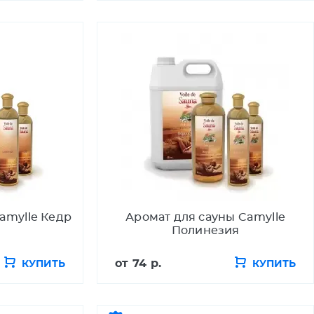
amylle Кедр
Аромат для сауны Camylle
я
Полинезия
от
74 р.
КУПИТЬ
КУПИТЬ