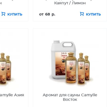
н
Каяпут / Лимон
от
68 р.
КУПИТЬ
КУПИТЬ
amylle Азия
Аромат для сауны Camylle
Восток