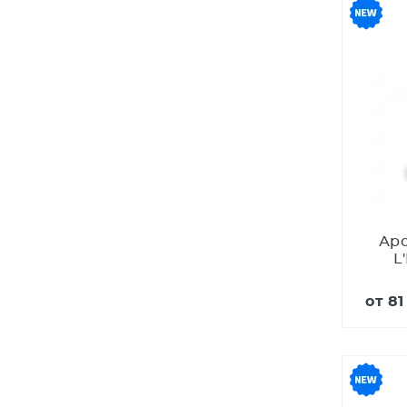
Аро
L
от
81